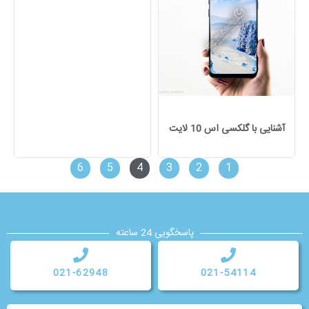
آشنایی با گلکسی اس 10 لایت
6
5
4
3
2
1
پاسخگویی 24 ساعته
021-62948
021-54114