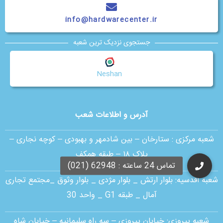
info@hardwarecenter.ir
جستجوی نزدیک ترین شعبه
Neshan
آدرس و اطلاعات شعب
شعبه مرکزی :
ستارخان – بین شادمهر و بهبودی – کوچه نجاری –
پلاک ۱۸ – طبقه همکف
شعبه اقدسیه:
بلوار ارتش _ بلوار مژدی _ بلوار وثوق _مجتمع تجاری
آمال _ طبقه G1 _ واحد 30
شعبه پیروزی: خیابان پیروزی – سه راه سلیمانیه – خیابان شاه