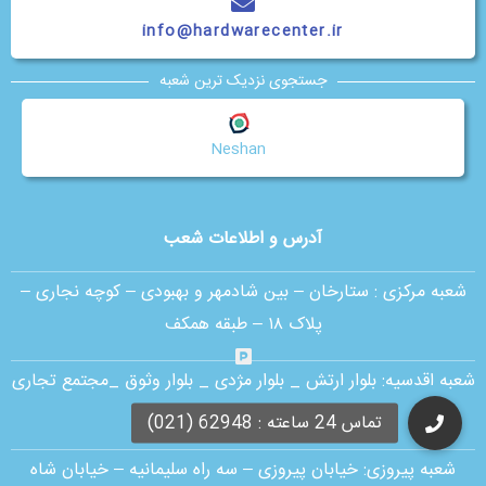
info@hardwarecenter.ir
جستجوی نزدیک ترین شعبه
Neshan
آدرس و اطلاعات شعب
شعبه مرکزی :
ستارخان – بین شادمهر و بهبودی – کوچه نجاری –
پلاک ۱۸ – طبقه همکف
شعبه اقدسیه:
بلوار ارتش _ بلوار مژدی _ بلوار وثوق _مجتمع تجاری
آمال _ طبقه G1 _ واحد 30
شعبه پیروزی: خیابان پیروزی – سه راه سلیمانیه – خیابان شاه