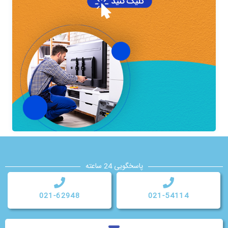
پاسخگویی 24 ساعته
021-62948
021-54114