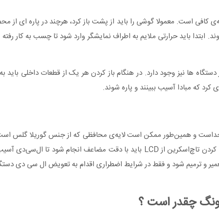
 کافی است. معمولا گوشی را باید از پشت باز کرد، هرچند در پاره ای از 
ند. ابتدا باید حرارتی ملایم به اطراف نمایشگر وارد شود تا چسب به کار رفته
گاه ها نیز وجود دارد. در هنگام باز کردن هر یک از قطعات داخلی باید به 
کرد که مبادا آسیب ببینند و پاره شوند.
کنید که گاهی لایه‌ی دیجیتایزر (تاچ) از لایه‌ی نمایشگر (LCD) جداست و همین‌طور ممکن است لایه‌ی محافظی که از جنس گور
طریق چسب به دو لایه‌ی دیگر چسبیده شده باشد. در این صورت جدا کردن تاچ‌اسکرین از LCD باید با دقت مضاعف ان
عمیر و ترمیم شود و فقط در شرایط اضطراری اقدام به تعویض ال سی دی دستگا
نگ چقدر است ؟