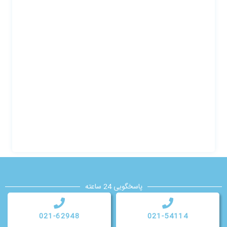
پاسخگویی 24 ساعته
021-62948
021-54114