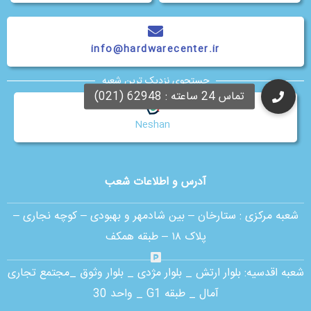
info@hardwarecenter.ir
جستجوی نزدیک ترین شعبه
Neshan
آدرس و اطلاعات شعب
شعبه مرکزی :
ستارخان – بین شادمهر و بهبودی – کوچه نجاری –
پلاک ۱۸ – طبقه همکف
شعبه اقدسیه:
بلوار ارتش _ بلوار مژدی _ بلوار وثوق _مجتمع تجاری
آمال _ طبقه G1 _ واحد 30