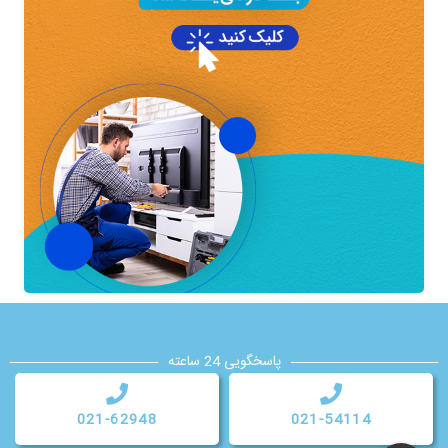
پاسخگویی 24 ساعته
021-62948
021-54114