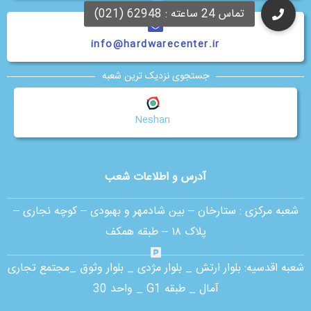
info@hardwarecenter.ir
جستجوی نزدیک ترین شعبه
Neshan
آدرس و اطلاعات شعب
شعبه مرکزی :
ستارخان – بین شادمهر و بهبودی – کوچه نجاری –
پلاک ۱۸ – طبقه همکف
شعبه اقدسیه:
بلوار ارتش _ بلوار مژدی _ بلوار وثوق _مجتمع تجاری
آمال _ طبقه G1 _ واحد 30