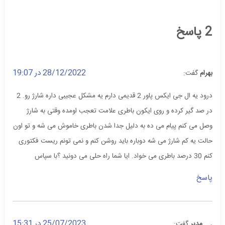
2 پاسخ
28/12/2022 در 19:07
بهرام
گفت:
درود یه ال جی ایکس پاور 2 قدیمی دارم یه مشکل عجیبی داره شارژ رو. 2
در صد گیر کرده و روی ایکون باطری علامت تعجب اومده وقتی به شارژ
وصل می کنم پیام می ده به دلیل جدا شدن باطری خاموش می شه و تو اون
حالت یه کم شارژ می شه دوباره باید روشن کنم و نمی تونم ریست فکتوری
کنم 30 درصد باطری می خواد. ایا شما راه حلی می دونید ؟با سپاس
پاسخ
25/07/2023 در 15:31
مدیر
گفت: