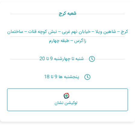
شعبه کرج
کرج – شاهین ویلا – خیابان نهم غربی – نبش کوچه قنات – ساختمان
زاگرس – طبقه چهارم
شنبه تا چهارشنبه 9 تا 20
پنجشنبه ها 9 تا 18
لوکیشن نشان