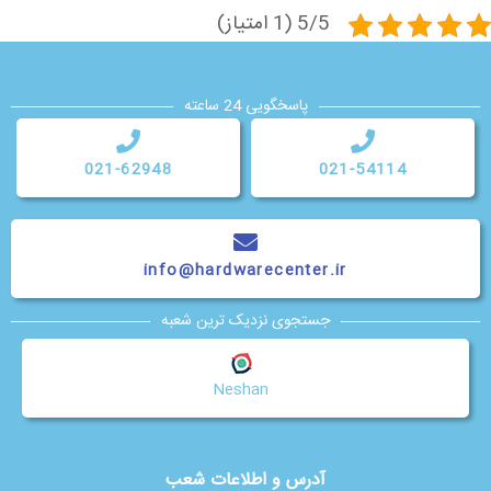
5/5 (1 امتیاز)
پاسخگویی 24 ساعته
021-62948
021-54114
info@hardwarecenter.ir
جستجوی نزدیک ترین شعبه
Neshan
آدرس و اطلاعات شعب