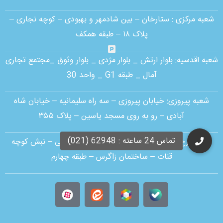
شعبه مرکزی :
ستارخان – بین شادمهر و بهبودی – کوچه نجاری –
پلاک ۱۸ – طبقه همکف
شعبه اقدسیه:
بلوار ارتش _ بلوار مژدی _ بلوار وثوق _مجتمع تجاری
آمال _ طبقه G1 _ واحد 30
شعبه پیروزی: خیابان پیروزی – سه راه سلیمانیه – خیابان شاه
آبادی – رو به روی مسجد یاسین – پلاک ۳۵۵
شعبه کرج:
کرج – شاهین ویلا – خیابان نهم غربی – نبش کوچه
قنات – ساختمان زاگرس – طبقه چهارم