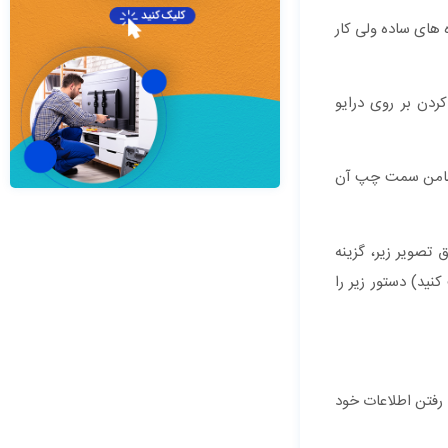
ه های ساده ولی کار
ردن بر روی درایو
کرده و ضامن سمت چپ آن
 قابل مشاهده نیست، کافیست که ابتدا وارد Folder Option شده و مطابق تصویر زیر، گزینه
د. پس از آن، با ورود به محیط Command Prompt (وارد Run شده و عبارت CMD را تایپ کنید) دستور زیر را
کنید. بابت از دست رفتن اطلاعات خود