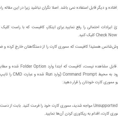
تاده و دیگر قابل استفاده نمی باشد. اصلا نگران نباشید زیرا در این مقاله را
یرادات احتمالی را رفع نمایید.برای اینکار، کافیست که با راست کلیک ک
Card مواجه شدید، شما بسیار خوش‌شانس هستید! کافیست که مموری کارت را از دستگاهتان خارج 
روش سوم: اگر مموری کارت شما خراب شده و هیچ فایلی درون آن
Show hidden files and folder را انتخاب کنی
روش چهارم: اگر که با پیغام ?Unsupported media card inserted, format now مواجه شدید، مموری کارت خود را فرمت 
موری کارت، اقدام به ریکاوری کردن آن‌ها نمایید.