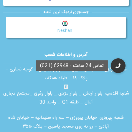
جستجوی نزدیک ترین شعبه
Neshan
آدرس و اطلاعات شعب
شعبه مرکزی :
ستارخان – بین شادمهر و بهبودی – کوچه نجاری –
پلاک ۱۸ – طبقه همکف
شعبه اقدسیه:
بلوار ارتش _ بلوار مژدی _ بلوار وثوق _مجتمع تجاری
آمال _ طبقه G1 _ واحد 30
شعبه پیروزی: خیابان پیروزی – سه راه سلیمانیه – خیابان شاه
آبادی – رو به روی مسجد یاسین – پلاک ۳۵۵