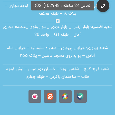
شعبه مرکزی :
ستارخان – بین شادمهر و بهبودی – کوچه نجاری –
پلاک ۱۸ – طبقه همکف
شعبه اقدسیه:
بلوار ارتش _ بلوار مژدی _ بلوار وثوق _مجتمع تجاری
آمال _ طبقه G1 _ واحد 30
شعبه پیروزی: خیابان پیروزی – سه راه سلیمانیه – خیابان شاه
آبادی – رو به روی مسجد یاسین – پلاک ۳۵۵
شعبه کرج:
کرج – شاهین ویلا – خیابان نهم غربی – نبش کوچه
قنات – ساختمان زاگرس – طبقه چهارم