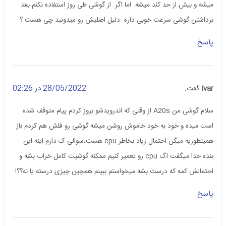
میشه و بیش از حد کند میشه. اما اگر. از گوشی طی روز استفاده نکنم بعد
برداشتن گوشی سرعت خوبی داره .دلیل اصلیش رو میدونید چی هست ؟
پاسخ
28/05/2022 در 02:26
Ivar
گفت:
سلام گوشی من A20s از وقتی که اندرویدشو بروز کردم پیام متوقف شده
است میده و خود به خود خاموش روشن میشه گوشی رو فلش هم کردم باز
همینطوریه میگن احتمال زیاد بخاطر cpu هست،سوالی ک دارم اینه این
بنده خدا میگفت اگ cpu رو تعمیر کنیم ممکنه گوشیت کامل خراب بشه و
احتمالش کمه که درست بشه میخواستم ببینم همچین چیزی درسته یا نه؟؟!
پاسخ