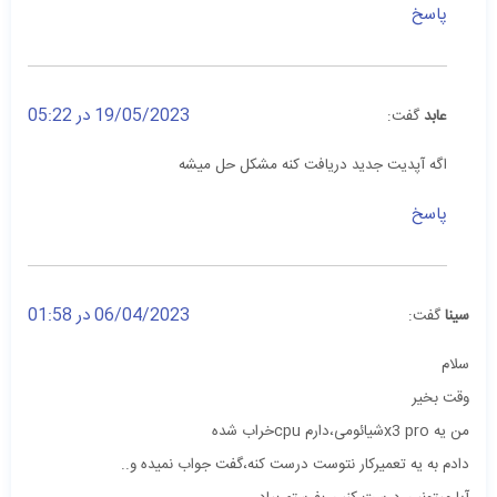
پاسخ
19/05/2023 در 05:22
عابد
گفت:
اگه آپدیت جدید دریافت کنه مشکل حل میشه
پاسخ
06/04/2023 در 01:58
سینا
گفت:
سلام
وقت بخیر
من یه x3 proشیائومی،دارم cpuخراب شده
دادم به یه تعمیرکار نتوست درست کنه،گفت جواب نمیده و..