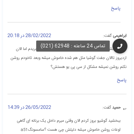
پاسخ
28/02/2022 در 20:18
ابراهیمی
گفت:
سلام ببخشید من یه گوشی a22وگوشیa71دارم که تازه خریدم اما الان
ازدیروز تاالان جفت گوشیا مثل هم شده خاموش میشه وبعد تاخودم روشن
نکنم روشن نمیشه مشکل از سی پی یو هستش؟
پاسخ
26/05/2022 در 14:39
حمید
گفت:
ببخشید گوشیو بروز کردم الان وقتی میرم داخل یک برنانه ای گاهی
اوغات روشن خاموش میشه دلیلش چی هست ؟سامسونگa51