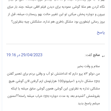
نگاه کردن هم مثلا گوشی عمودیه برای دیدن فیلم افقی میشه ،چند بار میای
بیرون و دوباره پخش میکنی تو این تغییر حالت یهو ریستارت میشه، قبل از
بروز رسانی اینطوری بود مشکل باطری هم نداره، مشکلش چیه بنظرتون؟
پاسخ
29/04/2023 در 19:16
صالح
گفت:
سلام و وقت بخیر
من دوکو x۳ پرو دارم که انداختنش تو آب و وقتی بردم برای تعمیر گفتن
cpu مشکل داره.و 1میلیونو100 هزارتومان ازم گرفتن.الان گوشی هیچ
مشکلی نداره به نظرتون این گوشی همون گوشی سابق میشه یا اینکه
بفروشمش ؟شنیدم بعد یه مدت دوباره cpu خراب میشه راسته؟؟ممنون
میشم پاسخ بدید