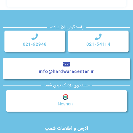
پاسخگویی 24 ساعته
021-62948
021-54114
info@hardwarecenter.ir
جستجوی نزدیک ترین شعبه
Neshan
آدرس و اطلاعات شعب