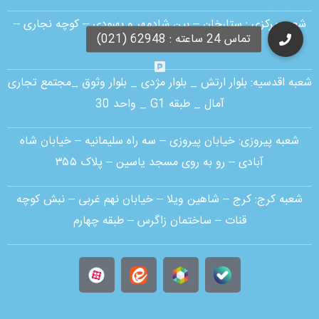
شعبه مرکزی :
ستارخان – بین شادمهر و بهبودی – کوچه نجاری –
پلاک ۱۸ – طبقه همکف
شعبه اقدسیه:
بلوار ارتش _ بلوار مژدی _ بلوار وثوق _مجتمع تجاری
آمال _ طبقه G1 _ واحد 30
شعبه پیروزی: خیابان پیروزی – سه راه سلیمانیه – خیابان شاه
آبادی – رو به روی مسجد یاسین – پلاک ۳۵۵
شعبه کرج:
کرج – شاهین ویلا – خیابان نهم غربی – نبش کوچه
قنات – ساختمان زاگرس – طبقه چهارم