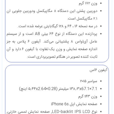
وزن ۱۷۲ گرم
دوربین پشتی این دستگاه ۸ مگاپیکسل ودوربین جلویی ان
۲.۱ مگاپیکسل است.
در سه نسخه ۱۶ ، ۶۴ و ۱۲۸ گیگابایتی عرضه شده است.
پردازنده این دستگاه از نوع ۶۴ بیتی A8 است و از سیستم
عامل آی‌او‌اس ۸ پشتیبانی می‌کند. آیفون ۶ پلاس به جز
اندازه صفحه نمایش و وزن یک تفاوت با آیفون ۶ دارد و آن
ثابت کننده تصویر در هنگام تصویربرداری است.
آیفون ۶اس
سپامبر ۲۰۱۵
۱۳۸٫۳x67.1×7.1 میلیمتر (۵٫۴۴x2.64×0.28 اینچ)
وزن ۱۴۳ گرم
صفحه نمایش اپل iPhone 6s
نوع LED-backlit IPS LCD, صفحه نمایش لمسی خازنی,