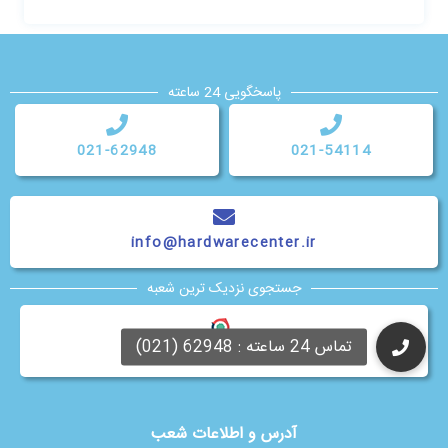
پاسخگویی 24 ساعته
021-62948
021-54114
info@hardwarecenter.ir
جستجوی نزدیک ترین شعبه
Neshan
آدرس و اطلاعات شعب