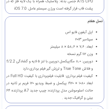
A15 CPU جنس بدنه: پلاستیک همراه با یک لایه فلز که در
پشت قاب قرار گرفته است ورژن سیستم عامل: iOS 7.0
نسل هفتم
اپل آیفون فایو اس
سپتامبر ۲۰۱۳
ابعاد: ۷٫۶ × ۵۸٫۶ × ۸ میلیمتر
وزن ۱۱۲ گرم نسخه
دوربین: ۸٫۰ مگاپیکسل دوربین با لنز ۵ لایه و گشادگی f/2.2
و فلاش True Tone و لرزش گیر فیلم برداری دارد
کیفیت فیلم برداری: قابلیت فیلم‌برداری با کیفیت Full HD در
ابعاد ۱۰۸۰ × ۱۹۲۰ پیکسل و ضبط ویدیو ۱۲۰ فریم بر ثانیه در
حالت اسلوموشن مدل پردازنده: چیپ جدید A7 پردازنده ۶۴
بیتی و گرافیک جدید .