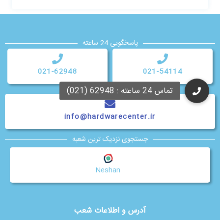
پاسخگویی 24 ساعته
021-62948
021-54114
info@hardwarecenter.ir
جستجوی نزدیک ترین شعبه
Neshan
آدرس و اطلاعات شعب