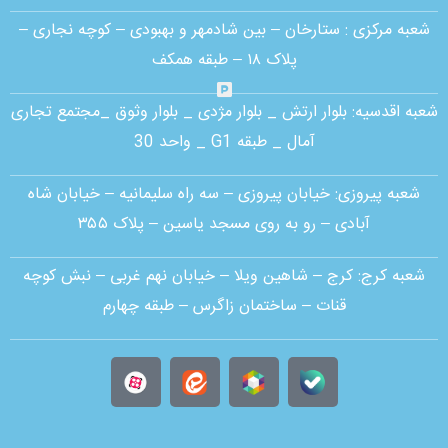
شعبه مرکزی :
ستارخان – بین شادمهر و بهبودی – کوچه نجاری –
پلاک ۱۸ – طبقه همکف
شعبه اقدسیه:
بلوار ارتش _ بلوار مژدی _ بلوار وثوق _مجتمع تجاری
آمال _ طبقه G1 _ واحد 30
شعبه پیروزی: خیابان پیروزی – سه راه سلیمانیه – خیابان شاه
آبادی – رو به روی مسجد یاسین – پلاک ۳۵۵
شعبه کرج:
کرج – شاهین ویلا – خیابان نهم غربی – نبش کوچه
قنات – ساختمان زاگرس – طبقه چهارم