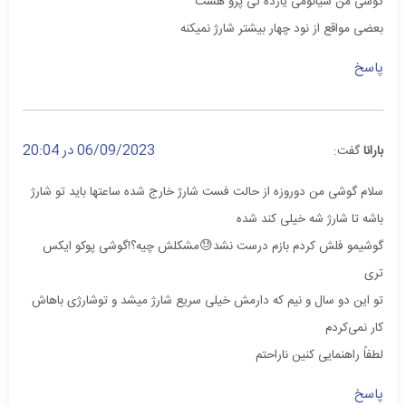
گوشی من شیائومی یازده تی پرو هست
بعضی مواقع از نود چهار بیشتر شارژ نمیکنه
پاسخ
06/09/2023 در 20:04
بارانا
گفت:
سلام گوشی من دوروزه از حالت فست شارژ خارج شده ساعتها باید تو شارژ
باشه تا شارژ شه خیلی کند شده
گوشیمو فلش کردم بازم درست نشد😓مشکلش چیه؟!گوشی پوکو ایکس
تری
تو این دو سال و نیم که دارمش خیلی سریع شارژ میشد و توشارژی باهاش
کار نمی‌کردم
لطفاً راهنمایی کنین ناراحتم
پاسخ