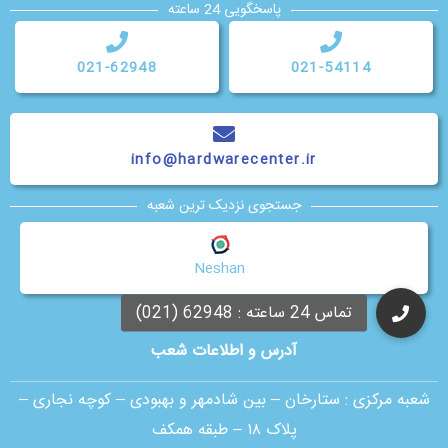
پاسخگویی 24 ساعته
021-62948
021-54114
info@hardwarecenter.ir
جستجوی نزدیک ترین شعبه
Neshan
آدرس و اطلاعات شعب
شعبه مرکزی :
ستارخان – بین شادمهر و بهبودی – کوچه نجاری –
پلاک ۱۸ – طبقه همکف