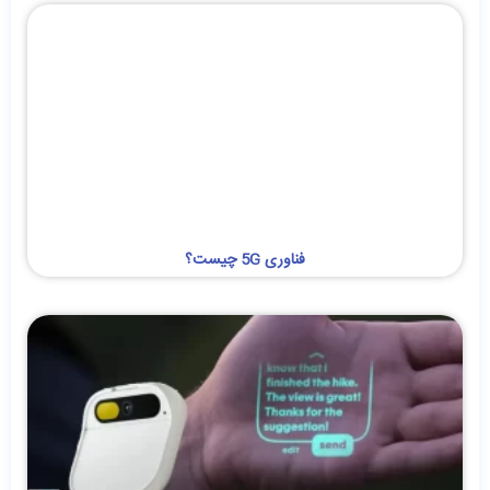
فناوری 5G چیست؟