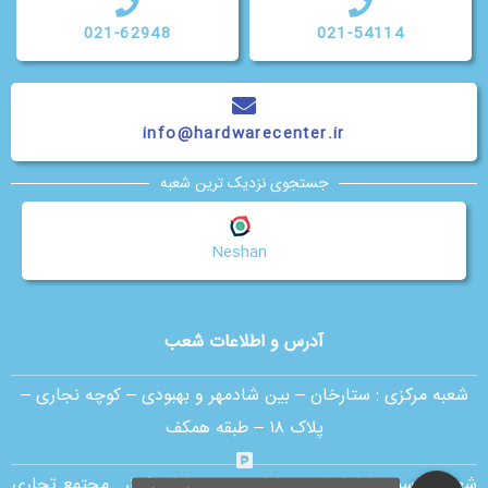
021-62948
021-54114
info@hardwarecenter.ir
جستجوی نزدیک ترین شعبه
Neshan
آدرس و اطلاعات شعب
شعبه مرکزی :
ستارخان – بین شادمهر و بهبودی – کوچه نجاری –
پلاک ۱۸ – طبقه همکف
شعبه اقدسیه:
بلوار ارتش _ بلوار مژدی _ بلوار وثوق _مجتمع تجاری