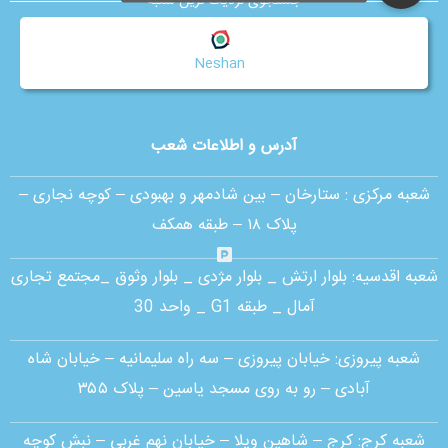
جستجوی نزدیک ترین شعبه
Neshan
آدرس و اطلاعات شعب
شعبه مرکزی :
ستارخان – بین شادمهر و بهبودی – کوچه نجاری –
پلاک ۱۸ – طبقه همکف
شعبه اقدسیه:
بلوار ارتش _ بلوار مژدی _ بلوار وثوق _مجتمع تجاری
آمال _ طبقه G1 _ واحد 30
شعبه پیروزی: خیابان پیروزی – سه راه سلیمانیه – خیابان شاه
آبادی – رو به روی مسجد یاسین – پلاک ۳۵۵
شعبه کرج:
کرج – شاهین ویلا – خیابان نهم غربی – نبش کوچه