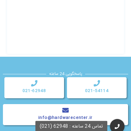
پاسخگویی 24 ساعته
021-62948
021-54114
info@hardwarecenter.ir