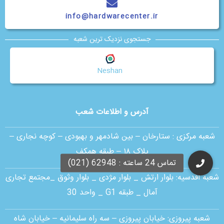
info@hardwarecenter.ir
جستجوی نزدیک ترین شعبه
Neshan
آدرس و اطلاعات شعب
شعبه مرکزی :
ستارخان – بین شادمهر و بهبودی – کوچه نجاری –
پلاک ۱۸ – طبقه همکف
شعبه اقدسیه:
بلوار ارتش _ بلوار مژدی _ بلوار وثوق _مجتمع تجاری
آمال _ طبقه G1 _ واحد 30
شعبه پیروزی: خیابان پیروزی – سه راه سلیمانیه – خیابان شاه