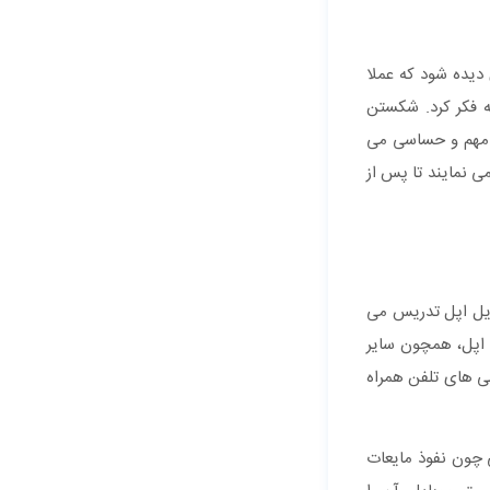
دیده شود که عملا
ه فکر کرد. شکستن
ع مهم و حساسی می
ی نمایند تا پس از
ایل اپل تدریس می
ی اپل، همچون سایر
ور ویبره گوشی های تلفن همراه
 چون نفوذ مایعات