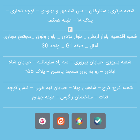
شعبه مرکزی :
ستارخان – بین شادمهر و بهبودی – کوچه نجاری –
پلاک ۱۸ – طبقه همکف
شعبه اقدسیه:
بلوار ارتش _ بلوار مژدی _ بلوار وثوق _مجتمع تجاری
آمال _ طبقه G1 _ واحد 30
شعبه پیروزی: خیابان پیروزی – سه راه سلیمانیه – خیابان شاه
آبادی – رو به روی مسجد یاسین – پلاک ۳۵۵
شعبه کرج:
کرج – شاهین ویلا – خیابان نهم غربی – نبش کوچه
قنات – ساختمان زاگرس – طبقه چهارم