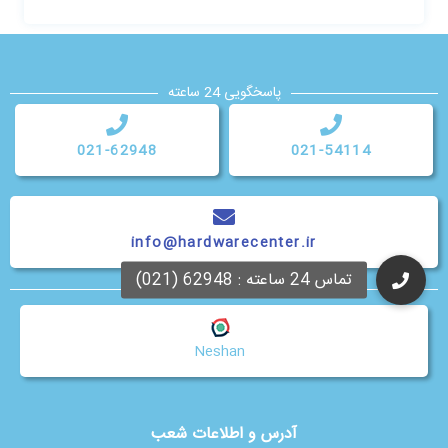
پاسخگویی 24 ساعته
021-62948
021-54114
info@hardwarecenter.ir
جستجوی نزدیک ترین شعبه
Neshan
آدرس و اطلاعات شعب