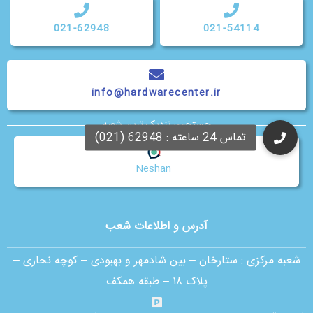
021-62948
021-54114
info@hardwarecenter.ir
جستجوی نزدیک ترین شعبه
Neshan
آدرس و اطلاعات شعب
شعبه مرکزی :
ستارخان – بین شادمهر و بهبودی – کوچه نجاری –
پلاک ۱۸ – طبقه همکف