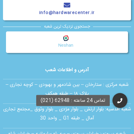
info@hardwarecenter.ir
جستجوی نزدیک ترین شعبه
Neshan
آدرس و اطلاعات شعب
شعبه مرکزی :
ستارخان – بین شادمهر و بهبودی – کوچه نجاری –
پلاک ۱۸ – طبقه همکف
شعبه اقدسیه:
بلوار ارتش _ بلوار مژدی _ بلوار وثوق _مجتمع تجاری
آمال _ طبقه G1 _ واحد 30
شعبه پیروزی: خیابان پیروزی – سه راه سلیمانیه – خیابان شاه