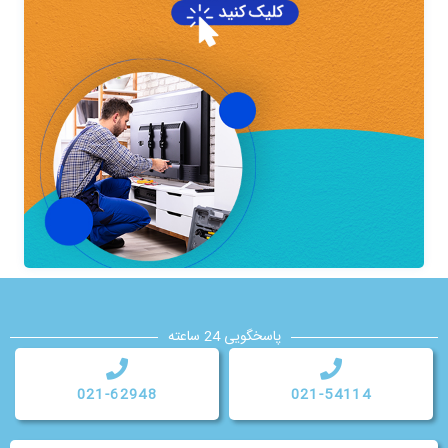
پاسخگویی 24 ساعته
021-62948
021-54114