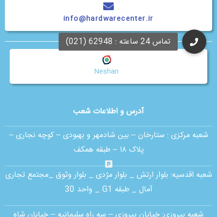
info@hardwarecenter.ir
جستجوی نزدیک ترین شعبه
Neshan
آدرس و اطلاعات شعب
شعبه مرکزی :
ستارخان – بین شادمهر و بهبودی – کوچه نجاری –
پلاک ۱۸ – طبقه همکف
شعبه اقدسیه:
بلوار ارتش _ بلوار مژدی _ بلوار وثوق _مجتمع تجاری
آمال _ طبقه G1 _ واحد 30
شعبه پیروزی: خیابان پیروزی – سه راه سلیمانیه – خیابان شاه