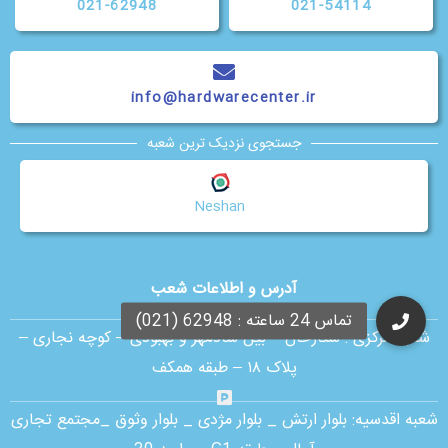
021-62948
021-54114
info@hardwarecenter.ir
جستجوی نزدیک ترین شعبه
Neshan
آدرس و اطلاعات شعب
شعبه مرکزی :
ستارخان – بین شادمهر و بهبودی – کوچه نجاری –
پلاک ۱۸ – طبقه همکف
شعبه اقدسیه:
بلوار ارتش _ بلوار مژدی _ بلوار وثوق _مجتمع تجاری