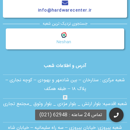
info@hardwarecenter.ir
جستجوی نزدیک ترین شعبه
Neshan
آدرس و اطلاعات شعب
شعبه مرکزی :
ستارخان – بین شادمهر و بهبودی – کوچه نجاری –
پلاک ۱۸ – طبقه همکف
شعبه اقدسیه:
بلوار ارتش _ بلوار مژدی _ بلوار وثوق _مجتمع تجاری
آمال _ طبقه G1 _ واحد 30
شعبه پیروزی: خیابان پیروزی – سه راه سلیمانیه – خیابان شاه