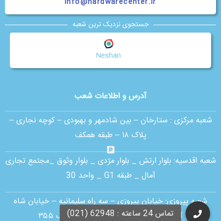
info@hardwarecenter.ir
جستجوی نزدیک ترین شعبه
Neshan
آدرس و اطلاعات شعب
شعبه مرکزی :
ستارخان – بین شادمهر و بهبودی – کوچه نجاری –
پلاک ۱۸ – طبقه همکف
شعبه اقدسیه:
بلوار ارتش _ بلوار مژدی _ بلوار وثوق _مجتمع تجاری
آمال _ طبقه G1 _ واحد 30
شعبه پیروزی: خیابان پیروزی – سه راه سلیمانیه – خیابان شاه
آبادی – رو به روی مسجد یاسین – پلاک ۳۵۵