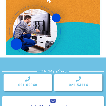
پاسخگویی 24 ساعته
021-62948
021-54114