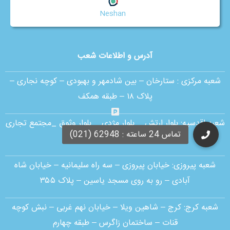
Neshan
آدرس و اطلاعات شعب
شعبه مرکزی :
ستارخان – بین شادمهر و بهبودی – کوچه نجاری –
پلاک ۱۸ – طبقه همکف
شعبه اقدسیه:
بلوار ارتش _ بلوار مژدی _ بلوار وثوق _مجتمع تجاری
آمال _ طبقه G1 _ واحد 30
شعبه پیروزی: خیابان پیروزی – سه راه سلیمانیه – خیابان شاه
آبادی – رو به روی مسجد یاسین – پلاک ۳۵۵
شعبه کرج:
کرج – شاهین ویلا – خیابان نهم غربی – نبش کوچه
قنات – ساختمان زاگرس – طبقه چهارم