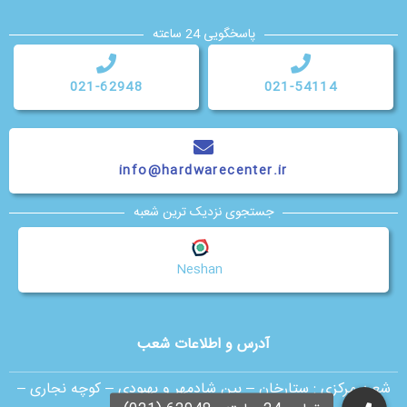
پاسخگویی 24 ساعته
021-62948
021-54114
info@hardwarecenter.ir
جستجوی نزدیک ترین شعبه
Neshan
آدرس و اطلاعات شعب
شعبه مرکزی :
ستارخان – بین شادمهر و بهبودی – کوچه نجاری –