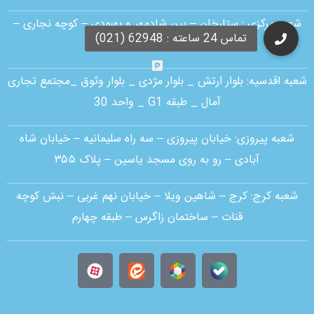
شعبه مرکزی :
ستارخان – بین شادمهر و بهبودی – کوچه نجاری –
پلاک ۱۸ – طبقه همکف
شعبه اقدسیه:
بلوار ارتش _ بلوار مژدی _ بلوار وثوق _مجتمع تجاری
آمال _ طبقه G1 _ واحد 30
شعبه پیروزی: خیابان پیروزی – سه راه سلیمانیه – خیابان شاه
آبادی – رو به روی مسجد یاسین – پلاک ۳۵۵
شعبه کرج:
کرج – شاهین ویلا – خیابان نهم غربی – نبش کوچه
قنات – ساختمان زاگرس – طبقه چهارم