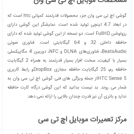
مشخصات موبایل اچ تی سی وان
گوشی اچ تی سی وان جزء محصولات قدرتمند کمپانی htc است که
در ابعاد 4.7 اینچی تولید شده است. نمایشگر این گوشی دارای
رزولوشن FullHD است. دو نسخه از این گوشی تولید شده که دارای
حافظه داخلی 32 و 64 گیگابایتی است. فناوری صوتی
BeatsAudio، فناوری‌های DLNA و NFC، دوربین 4 مگاپیکسلی
بسیار با کیفیت، سخت افزار بسیار قدرتمند به همراه 2 گیگابایت
حافظه رم، 25 گیگابایت حافظه مجازی DropBoxو رابط کاربری
HTC Sense 5از جمله ویژگی های فنی گوشی اچ تی سی وان به
شمار می روند. بد نیست بدانید که این گوشی درگاه کارت حافظه
ندارد و باتری آن نیز قدرت چندان بالایی را ارائه نمی دهد.
مرکز تعمیرات موبایل اچ تی سی