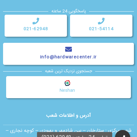
پاسخگویی 24 ساعته
021-62948
021-54114
info@hardwarecenter.ir
جستجوی نزدیک ترین شعبه
Neshan
آدرس و اطلاعات شعب
شعبه مرکزی :
ستارخان – بین شادمهر و بهبودی – کوچه نجاری –