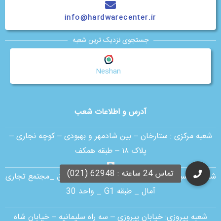
info@hardwarecenter.ir
جستجوی نزدیک ترین شعبه
Neshan
آدرس و اطلاعات شعب
شعبه مرکزی :
ستارخان – بین شادمهر و بهبودی – کوچه نجاری –
پلاک ۱۸ – طبقه همکف
شعبه اقدسیه:
بلوار ارتش _ بلوار مژدی _ بلوار وثوق _مجتمع تجاری
آمال _ طبقه G1 _ واحد 30
شعبه پیروزی: خیابان پیروزی – سه راه سلیمانیه – خیابان شاه