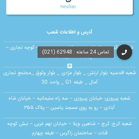
Neshan
آدرس و اطلاعات شعب
شعبه مرکزی :
ستارخان – بین شادمهر و بهبودی – کوچه نجاری –
پلاک ۱۸ – طبقه همکف
شعبه اقدسیه:
بلوار ارتش _ بلوار مژدی _ بلوار وثوق _مجتمع تجاری
آمال _ طبقه G1 _ واحد 30
شعبه پیروزی: خیابان پیروزی – سه راه سلیمانیه – خیابان شاه
آبادی – رو به روی مسجد یاسین – پلاک ۳۵۵
شعبه کرج:
کرج – شاهین ویلا – خیابان نهم غربی – نبش کوچه
قنات – ساختمان زاگرس – طبقه چهارم