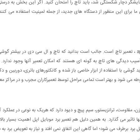
شگر دچار شکستگی شد، باید تاچ را امتحان کنید. اگر این بخش به درستی ک
رای این منظور از دستگاه های جدید، از جمله لمینیت استفاده می کنند
یکی دیگر از خدمات تخصصی واحد تعمیرات نمایندگی موبایل apple ، تعمیر تاچ است. جالب است بدانید که تاچ و ال سی دی 
آسیب دیدگی های تاچ به گونه ای هستند که امکان تعمیر آنها وجود ندارد. د
گوشی با استفاده از ابزار خاصی باز شده و کانکتورهای باتری، دوربین و د
وطه می شود و بهتر است تمامی مراحل توسط تعمیرکاران مجرب و در مراکز معت
 مقاومت، ترانزیستور، سیم پیچ و دیود دارد که هریک به نوعی در عملکرد آن 
ا تاثیر می گذارد. به همین دلیل هم تعمیر برد موبایل اپل اهمیت بسیار بالای
د برطرف می شود؛ اما گاهی این اتفاق نمی افتد و نیاز به تعویض برد به
.