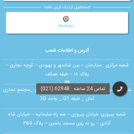
جستجوی نزدیک ترین شعبه
Neshan
آدرس و اطلاعات شعب
شعبه مرکزی :
ستارخان – بین شادمهر و بهبودی – کوچه نجاری –
پلاک ۱۸ – طبقه همکف
شعبه اقدسیه:
بلوار ارتش _ بلوار مژدی _ بلوار وثوق _مجتمع تجاری
آمال _ طبقه G1 _ واحد 30
شعبه پیروزی: خیابان پیروزی – سه راه سلیمانیه – خیابان شاه
آبادی – رو به روی مسجد یاسین – پلاک ۳۵۵