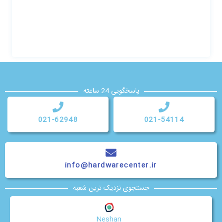
پاسخگویی 24 ساعته
021-62948
021-54114
info@hardwarecenter.ir
جستجوی نزدیک ترین شعبه
Neshan