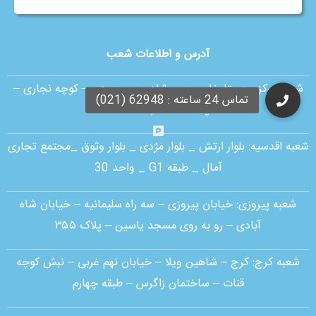
آدرس و اطلاعات شعب
شعبه مرکزی :
ستارخان – بین شادمهر و بهبودی – کوچه نجاری –
پلاک ۱۸ – طبقه همکف
شعبه اقدسیه:
بلوار ارتش _ بلوار مژدی _ بلوار وثوق _مجتمع تجاری
آمال _ طبقه G1 _ واحد 30
شعبه پیروزی: خیابان پیروزی – سه راه سلیمانیه – خیابان شاه
آبادی – رو به روی مسجد یاسین – پلاک ۳۵۵
شعبه کرج:
کرج – شاهین ویلا – خیابان نهم غربی – نبش کوچه
قنات – ساختمان زاگرس – طبقه چهارم