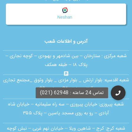
Neshan
آدرس و اطلاعات شعب
شعبه مرکزی :
ستارخان – بین شادمهر و بهبودی – کوچه نجاری –
پلاک ۱۸ – طبقه همکف
شعبه اقدسیه:
بلوار ارتش _ بلوار مژدی _ بلوار وثوق _مجتمع تجاری
آمال _ طبقه G1 _ واحد 30
شعبه پیروزی: خیابان پیروزی – سه راه سلیمانیه – خیابان شاه
آبادی – رو به روی مسجد یاسین – پلاک ۳۵۵
شعبه کرج:
کرج – شاهین ویلا – خیابان نهم غربی – نبش کوچه