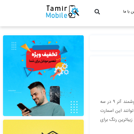
 با ما
کمپانی هوآوی رسما ورود به بازار مشکی رنگ هوآوی آنر ۹ (Honor 9 Midnight Black) از هفته آینده را تایید کرد. قبل از این گوشی هوشمند آنر ۹ در سه
ه بود. لازم به ذکر است ، از هجدهم جولای (۲۷ تیر) کاربران می ‌توانند این اسمارت
زیباترین رنگ برای