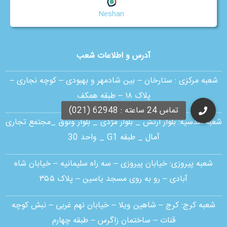
Neshan
آدرس و اطلاعات شعب
شعبه مرکزی :
ستارخان – بین شادمهر و بهبودی – کوچه نجاری –
پلاک ۱۸ – طبقه همکف
شعبه اقدسیه:
بلوار ارتش _ بلوار مژدی _ بلوار وثوق _مجتمع تجاری
آمال _ طبقه G1 _ واحد 30
شعبه پیروزی: خیابان پیروزی – سه راه سلیمانیه – خیابان شاه
آبادی – رو به روی مسجد یاسین – پلاک ۳۵۵
شعبه کرج:
کرج – شاهین ویلا – خیابان نهم غربی – نبش کوچه
قنات – ساختمان زاگرس – طبقه چهارم