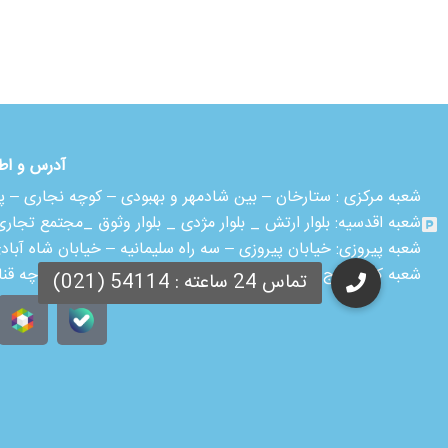
آدرس و اط
شعبه مرکزی :
ستارخان – بین شادمهر و بهبودی – کوچه نجاری – پلاک ۱۸ – طبقه
شعبه اقدسیه:
بلوار ارتش _ بلوار مژدی _ بلوار وثوق _مجتمع تجاری آمال _ ط
شعبه پیروزی: خیابان پیروزی – سه راه سلیمانیه – خیابان شاه آباد
شعبه کرج:
کرج – شاهین ویلا – خیابان نهم غربی – نبش کوچه قن