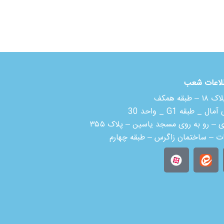
لاعات شعب
 همکف
بقه G1 _ واحد 30
ی – رو به روی مسجد یاسین – پلاک ۳۵۵
ات – ساختمان زاگرس – طبقه چهارم