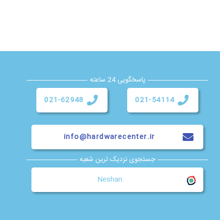
پاسخگویی 24 ساعته
021-62948
021-54114
info@hardwarecenter.ir
جستجوی نزدیک ترین شعبه
Neshan