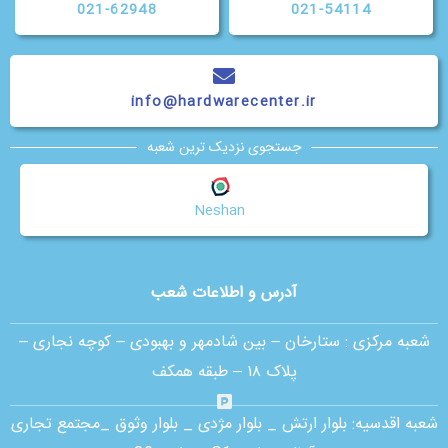
021-62948
021-54114
info@hardwarecenter.ir
جستجوی نزدیک ترین شعبه
Neshan
آدرس و اطلاعات شعب
شعبه مرکزی :
ستارخان – بین شادمهر و بهبودی – کوچه نجاری –
پلاک ۱۸ – طبقه همکف
شعبه اقدسیه:
بلوار ارتش _ بلوار مژدی _ بلوار وثوق _مجتمع تجاری