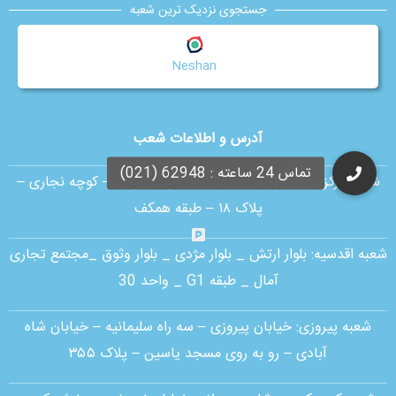
جستجوی نزدیک ترین شعبه
Neshan
آدرس و اطلاعات شعب
شعبه مرکزی :
ستارخان – بین شادمهر و بهبودی – کوچه نجاری –
پلاک ۱۸ – طبقه همکف
شعبه اقدسیه:
بلوار ارتش _ بلوار مژدی _ بلوار وثوق _مجتمع تجاری
آمال _ طبقه G1 _ واحد 30
شعبه پیروزی: خیابان پیروزی – سه راه سلیمانیه – خیابان شاه
آبادی – رو به روی مسجد یاسین – پلاک ۳۵۵