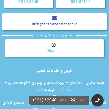
021-62948
021-54114
info@hardwarecenter.ir
جستجوی نزدیک ترین شعبه
Neshan
آدرس و اطلاعات شعب
شعبه مرکزی :
ستارخان – بین شادمهر و بهبودی – کوچه نجاری –
پلاک ۱۸ – طبقه همکف
شعبه اقدسیه:
بلوار ارتش _ بلوار مژدی _ بلوار وثوق _مجتمع تجاری