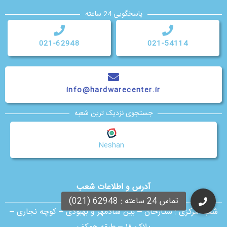
پاسخگویی 24 ساعته
021-62948
021-54114
info@hardwarecenter.ir
جستجوی نزدیک ترین شعبه
Neshan
آدرس و اطلاعات شعب
شعبه مرکزی :
ستارخان – بین شادمهر و بهبودی – کوچه نجاری –