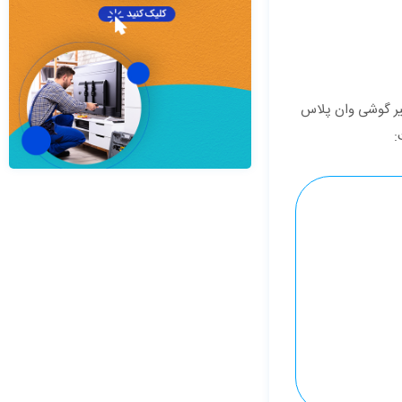
میر گوشی وان پلاس
: