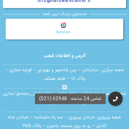
info@hardwarecenter.ir
جستجوی نزدیک ترین شعبه
Neshan
آدرس و اطلاعات شعب
شعبه مرکزی :
ستارخان – بین شادمهر و بهبودی – کوچه نجاری –
پلاک ۱۸ – طبقه همکف
شعبه اقدسیه:
بلوار ارتش _ بلوار مژدی _ بلوار وثوق _مجتمع تجاری
آمال _ طبقه G1 _ واحد 30
شعبه پیروزی: خیابان پیروزی – سه راه سلیمانیه – خیابان شاه
آبادی – رو به روی مسجد یاسین – پلاک ۳۵۵