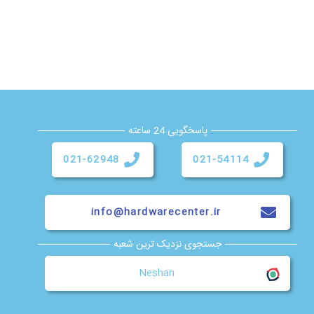
پاسخگویی 24 ساعته
021-62948
021-54114
info@hardwarecenter.ir
جستجوی نزدیک ترین شعبه
Neshan