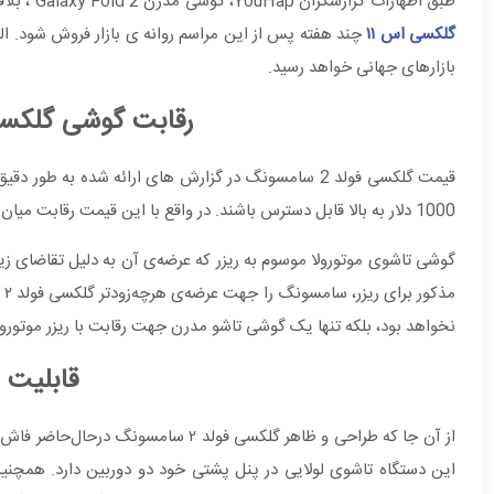
طبق اظهارات گزارشگران YouHap، گوشی مدرن Galaxy Fold 2 ، بلافاصله پس از رونمایی در آنپکد عرضه می‌شود، این در حالیست که قرار است گوشی‌های جدید سری
گلکسی اس ۱۱
بازارهای جهانی خواهد رسید.
رقابت گوشی گلکسی فولد 2 سامسونگ با
قیمت گلکسی فولد 2 سامسونگ در گزارش های ارائه شده 
1000 دلار به بالا قابل دسترس باشند. در واقع با این قیمت رقابت میان موتورولا و سامسونگ تنگانگ می شود.
مذ
نخواهد بود، بلکه تنها یک گوشی تاشو مدرن جهت رقابت با ریزر موتورو
قابلیت 
از آن جا که طراحی و ظاهر گلکسی فو
این دستگاه تاشوی لولایی در پنل پشتی خود دو دوربین دارد. همچنی