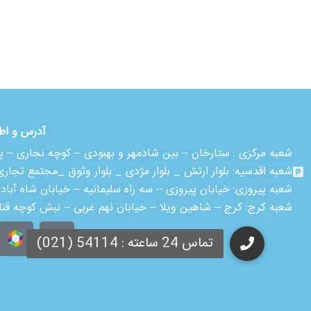
آدرس و اط
شعبه مرکزی :
ستارخان – بین شادمهر و بهبودی – کوچه نجاری – پلاک ۱۸ – طبقه
شعبه اقدسیه:
بلوار ارتش _ بلوار مژدی _ بلوار وثوق _مجتمع تجاری آمال _ ط
شعبه پیروزی: خیابان پیروزی – سه راه سلیمانیه – خیابان شاه آباد
شعبه کرج:
کرج – شاهین ویلا – خیابان نهم غربی – نبش کوچه قن