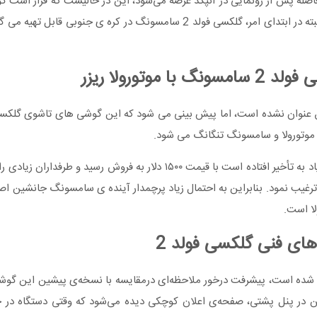
چند هفته پس از این مراسم روانه ی بازار فروش شود. البته در ابتدای امر، گلکسی فولد 2 سامسونگ در
 موتورولا ریزر
به طور دقیق عنوان نشده است، اما پیش بینی می شود که این گوشی های تاشوی گلکس
گوشی تاشوی موتورولا موسوم به ریزر که عرضه‌ی آن به دلیل تقاضای زیاد به تأخیر افتاده است با قیمت ۱۵۰۰ دلا
کور برای ریزر، سامسونگ را جهت عرضه‌ی هرچه‌زودتر گلکسی فولد ۲ ترغیب نمود. بنابراین به احتمال زیاد پرچمدار آینده ی سام
لا است.
های فنی گلکسی فولد 2
لد ۲ سامسونگ در‌حال‌حاضر فاش شده است، پیشرفت درخور ملاحظه‌ای درمقایسه ‌با نسخه‌ی پیشین 
ن در پنل پشتی، صفحه‌ی اعلان کوچکی دیده می‌شود که وقتی دستگاه در حا