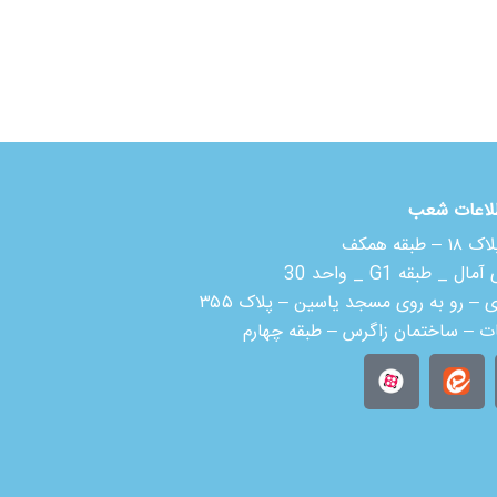
لاعات شعب
 همکف
بقه G1 _ واحد 30
ی – رو به روی مسجد یاسین – پلاک ۳۵۵
ات – ساختمان زاگرس – طبقه چهارم