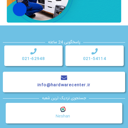
پاسخگویی 24 ساعته
021-62948
021-54114
info@hardwarecenter.ir
جستجوی نزدیک ترین شعبه
Neshan