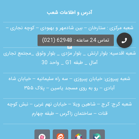
آدرس و اطلاعات شعب
شعبه مرکزی :
ستارخان – بین شادمهر و بهبودی – کوچه نجاری –
پلاک ۱۸ – طبقه همکف
شعبه اقدسیه:
بلوار ارتش _ بلوار مژدی _ بلوار وثوق _مجتمع تجاری
آمال _ طبقه G1 _ واحد 30
شعبه پیروزی: خیابان پیروزی – سه راه سلیمانیه – خیابان شاه
آبادی – رو به روی مسجد یاسین – پلاک ۳۵۵
شعبه کرج:
کرج – شاهین ویلا – خیابان نهم غربی – نبش کوچه
قنات – ساختمان زاگرس – طبقه چهارم