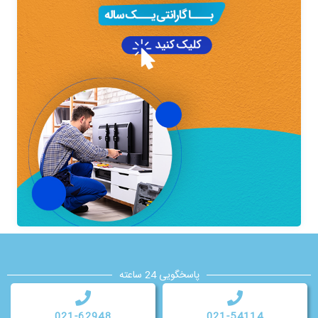
پاسخگویی 24 ساعته
021-62948
021-54114