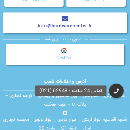
info@hardwarecenter.ir
جستجوی نزدیک ترین شعبه
Neshan
آدرس و اطلاعات شعب
شعبه مرکزی :
ستارخان – بین شادمهر و بهبودی – کوچه نجاری –
پلاک ۱۸ – طبقه همکف
شعبه اقدسیه:
بلوار ارتش _ بلوار مژدی _ بلوار وثوق _مجتمع تجاری
آمال _ طبقه G1 _ واحد 30