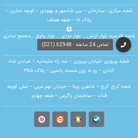
شعبه مرکزی :
ستارخان – بین شادمهر و بهبودی – کوچه نجاری –
پلاک ۱۸ – طبقه همکف
شعبه اقدسیه:
بلوار ارتش _ بلوار مژدی _ بلوار وثوق _مجتمع تجاری
آمال _ طبقه G1 _ واحد 30
شعبه پیروزی: خیابان پیروزی – سه راه سلیمانیه – خیابان شاه
آبادی – رو به روی مسجد یاسین – پلاک ۳۵۵
شعبه کرج:
کرج – شاهین ویلا – خیابان نهم غربی – نبش کوچه
قنات – ساختمان زاگرس – طبقه چهارم