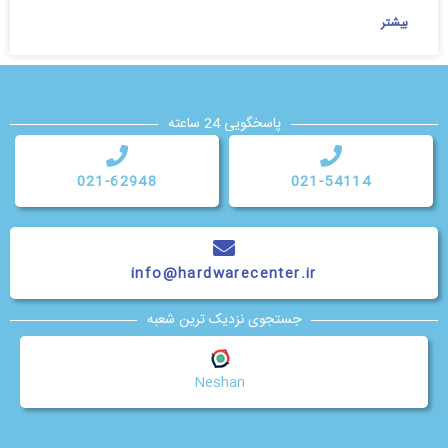
بیشتر
پاسخگویی 24 ساعته
021-62948
021-54114
info@hardwarecenter.ir
جستجوی نزدیک ترین شعبه
Neshan