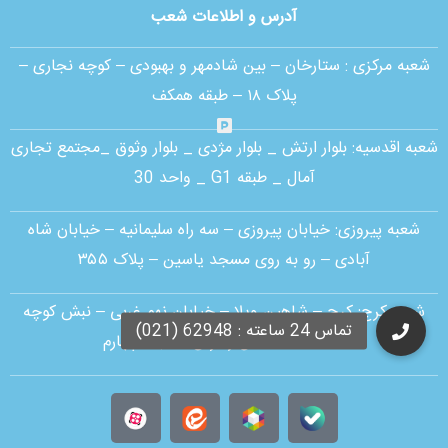
آدرس و اطلاعات شعب
شعبه مرکزی :
ستارخان – بین شادمهر و بهبودی – کوچه نجاری –
پلاک ۱۸ – طبقه همکف
شعبه اقدسیه:
بلوار ارتش _ بلوار مژدی _ بلوار وثوق _مجتمع تجاری
آمال _ طبقه G1 _ واحد 30
شعبه پیروزی: خیابان پیروزی – سه راه سلیمانیه – خیابان شاه
آبادی – رو به روی مسجد یاسین – پلاک ۳۵۵
شعبه کرج:
کرج – شاهین ویلا – خیابان نهم غربی – نبش کوچه
قنات – ساختمان زاگرس – طبقه چهارم