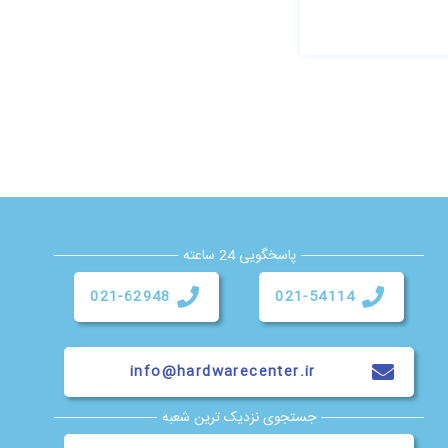
پاسخگویی 24 ساعته
021-62948
021-54114
info@hardwarecenter.ir
جستجوی نزدیک ترین شعبه