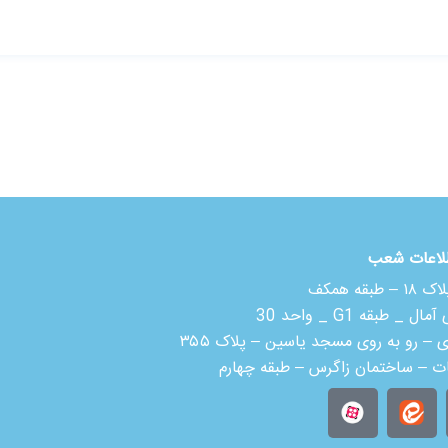
لاعات شعب
 همکف
بقه G1 _ واحد 30
ی – رو به روی مسجد یاسین – پلاک ۳۵۵
ات – ساختمان زاگرس – طبقه چهارم