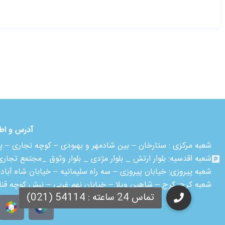
آدرس و اط
شعبه مرکزی :
ستارخان – بین شادمهر و بهبودی – کوچه نجاری – پلاک ۱۸ – طبقه
شعبه اقدسیه:
بلوار ارتش _ بلوار مژدی _ بلوار وثوق _مجتمع تجاری آمال _ ط
شعبه پیروزی: خیابان پیروزی – سه راه سلیمانیه – خیابان شاه آباد
شعبه کرج:
کرج – شاهین ویلا – خیابان نهم غربی – نبش کوچه قن